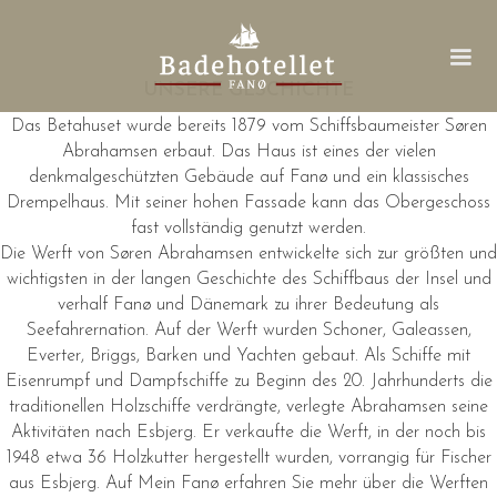
UNSERE GESCHICHTE
Das Betahuset wurde bereits 1879 vom Schiffsbaumeister Søren
Abrahamsen erbaut. Das Haus ist eines der vielen
denkmalgeschützten Gebäude auf Fanø und ein klassisches
Drempelhaus. Mit seiner hohen Fassade kann das Obergeschoss
fast vollständig genutzt werden.
Die Werft von Søren Abrahamsen entwickelte sich zur größten und
wichtigsten in der langen Geschichte des Schiffbaus der Insel und
verhalf Fanø und Dänemark zu ihrer Bedeutung als
Seefahrernation. Auf der Werft wurden Schoner, Galeassen,
Everter, Briggs, Barken und Yachten gebaut. Als Schiffe mit
Eisenrumpf und Dampfschiffe zu Beginn des 20. Jahrhunderts die
traditionellen Holzschiffe verdrängte, verlegte Abrahamsen seine
Aktivitäten nach Esbjerg. Er verkaufte die Werft, in der noch bis
1948 etwa 36 Holzkutter hergestellt wurden, vorrangig für Fischer
aus Esbjerg. Auf Mein Fanø erfahren Sie mehr über die Werften